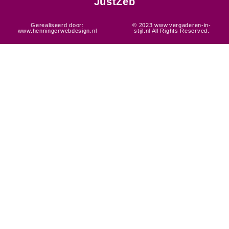
JustZeb
Gerealiseerd door:
© 2023 www.vergaderen-in-
www.henningerwebdesign.nl
stijl.nl All Rights Reserved.