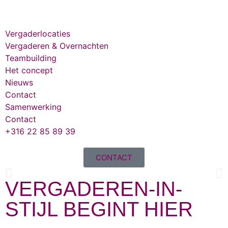
Vergaderlocaties
Vergaderen & Overnachten
Teambuilding
Het concept
Nieuws
Contact
Samenwerking
Contact
+316 22 85 89 39
CONTACT
VERGADEREN-IN-
Vergaderen-In-Stijl
STIJL BEGINT HIER
Altijd de perfecte vergaderlocatie!