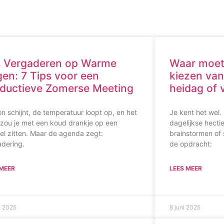
s Vergaderen op Warme
Waar moet j
en: 7 Tips voor een
kiezen van
ductieve Zomerse Meeting
heidag of 
n schijnt, de temperatuur loopt op, en het
Je kent het wel. 
t zou je met een koud drankje op een
dagelijkse hecti
oel zitten. Maar de agenda zegt:
brainstormen of s
adering.
de opdracht:
 MEER
LEES MEER
i 2025
8 juni 2025