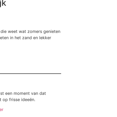
jk
n die weet wat zomers genieten
oeten in het zand en lekker
juist een moment van dat
t op frisse ideeën.
er