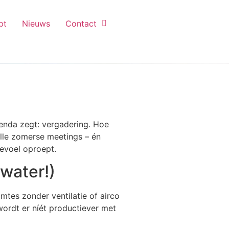
pt
Nieuws
Contact
CONTACT
genda zegt: vergadering. Hoe
volle zomerse meetings – én
gevoel oproept.
 water!)
mtes zonder ventilatie of airco
 wordt er níét productiever met